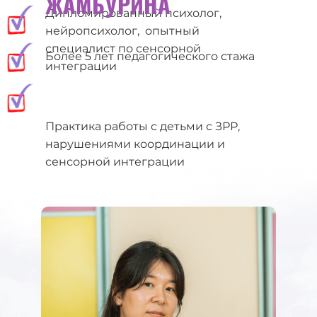
ЖАМБУРИНА
Дипломированный психолог,
нейропсихолог, опытный
специалист по сенсорной
Более 5 лет педагогического стажа
интеграции
Практика работы с детьми с ЗРР,
нарушениями координации и
сенсорной интеграции